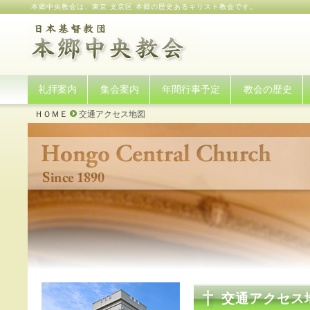
本郷中央教会は、東京 文京区 本郷の歴史あるキリスト教会です。
礼拝案内
集会案内
年間行事予定
教会の歴史
ＨＯＭＥ
交通アクセス地図
交通アクセス